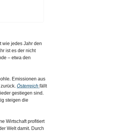
zt wie jedes Jahr den 
ist es der nicht 
nde – etwa den 
ohle. Emissionen aus 
zurück. 
Österreich 
fällt 
eder gestiegen sind. 
g steigen die 
Wirtschaft profitiert 
er Welt damit. Durch 