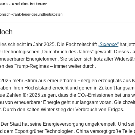
ank - und das ist teuer
onisch-krank-teuer-gesundheitskosten
doch
lles schlecht im Jahr 2025. Die Fachzeitschrift 
„
Science”
 hat jet
r technologischen „Durchbruch des Jahres” gewählt. Dieses Jahr 
euerbarer Energieformen. Sie setzen sich trotz aller Widerstä
en des Trump-Regimes – immer weiter durch.
2025 mehr Strom aus erneuerbaren Energien erzeugt als aus K
haben ihren Höchststand erreicht und gehen in Zukunft langsam 
ue Zahlen für 2025 zeigen, dass die CO₂-Emissionen bei uns wi
 von erneuerbarer Energie geht nur langsam voran. Gleichzeiti
. Durch den kalten Winter stieg der Verbrauch von Erdgas.
Der Staat hat seine Energieversorgung umgekrempelt. Und seine 
d dem Export grüner Technologien. China versorgt große Teile d