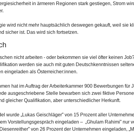
ergiesicherheit in ärmeren Regionen stark gestiegen, Strom wird 
r.
e wird nicht mehr hauptsächlich deswegen gekauft, weil sie klim
nd sicher ist. Das wird sich fortsetzen.
ch
chen nicht arbeiten - oder bekommen sie viel öfter keinen Job
alifikation werden sie auch mit guten Deutschkenntnissen seltene
n eingeladen als Österreicher:innen.
men hat im Auftrag der Arbeiterkammer 900 Bewerbungen für Jo
jede ausgeschriebene Stelle bewarben sich zwei fiktive Personen
 gleicher Qualifikation, aber unterschiedlicher Herkunft.
el wurde „Lukas Geischläger” von 15 Prozent aller Unternehmen
nem Vorstellungsgespräch eingeladen –  „Ghulam Rahimi” nur vo
Diesenreither” von 26 Prozent der Unternehmen eingeladen, „Ma