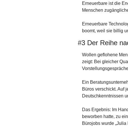
Erneuerbare ist die En
Menschen zugängliche
Erneuerbare Technologi
boomt, weil sie billig u
#3 Der Reihe na
Wollen geflohene Mens
zeigt: Bei gleicher Qu
Vorstellungsgespräche
Ein Beratungsunterneh
Büros verschickt. Auf 
Deutschkenntnissen und
Das Ergebnis: Im Hand
beworben hatte, zu ei
Bürojobs wurde „Julia 