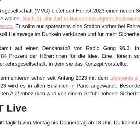
sgesellschaft (MVG) bietet seit Herbst 2023 einen neuen Se
e wollen. 
Nach 21 Uhr darf in Bussen ein eigener Haltewuns
erden.
 Er sollte nur spätestens eine Station vorher bei Fahre
soll Heimwege im Dunkeln verkürzen und für mehr Sicherhei
damit auf einen Denkanstoß von Radio Gong 96.3. In 
4 Prozent der Hörer:innen für die Idee. Eine Hörerin sch
Verkehrsgesellschaft, in dem sie das Konzept vorstellte.
perimentieren schon seit Anfang 2023 mit dem 
„descente à
23 wird es in allen Buslinien in Paris angewandt. Besonde
lten Außenbezirken wird von einem Gefühl höherer Sicherheit
 Live
ft täglich von Montag bis Donnerstag ab 18 Uhr. Du kannst 