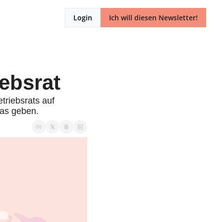
Login
Ich will diesen Newsletter!
iebsrat
triebsrats auf 
das geben.