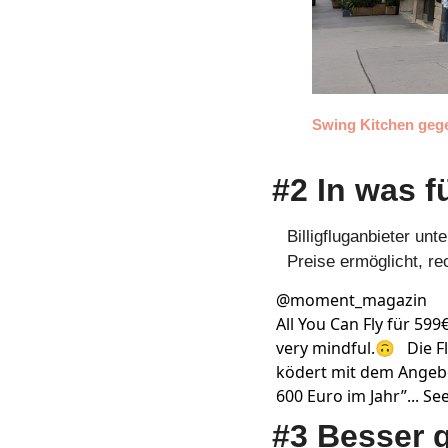
Swing Kitchen gegen
#2 In was f
Billigfluganbieter unt
Preise ermöglicht, re
@
moment_magazin
All You Can Fly für 599€
very mindful.🙃   Die Fl
ködert mit dem Angebot
600 Euro im Jahr”... S
#3 Besser 