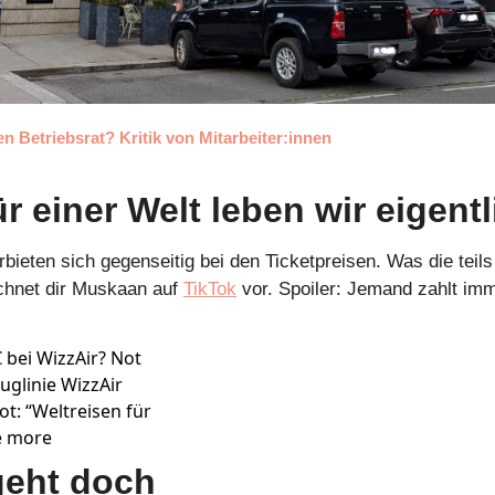
 Betriebsrat? Kritik von Mitarbeiter:innen
ür einer Welt leben wir eigent
erbieten sich gegenseitig bei den Ticketpreisen. Was die teils
chnet dir Muskaan auf 
TikTok
 vor. Spoiler: Jemand zahlt im
 bei WizzAir? Not 
uglinie WizzAir 
: “Weltreisen für 
ee more
geht doch