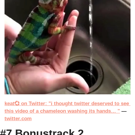
keat💞 on Twitter: "i thought twitter deserved to see 
this video of a chameleon washing its hands… "
 — 
twitter.com
#7 Bonustrack 2