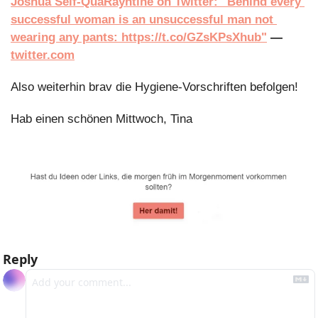
Joshua Self-QuaRayntine on Twitter: "Behind every 
successful woman is an unsuccessful man not 
wearing any pants: https://t.co/GZsKPsXhub"
 — 
twitter.com
Also weiterhin brav die Hygiene-Vorschriften befolgen!
Hab einen schönen Mittwoch, Tina
Reply