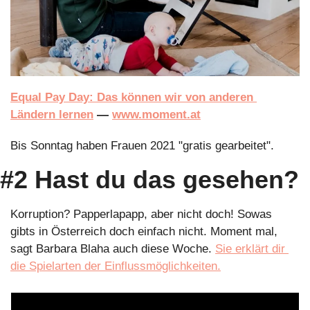
Equal Pay Day: Das können wir von anderen 
Ländern lernen
 — 
www.moment.at
Bis Sonntag haben Frauen 2021 "gratis gearbeitet". 
#2 Hast du das gesehen?
Korruption? Papperlapapp, aber nicht doch! Sowas 
gibts in Österreich doch einfach nicht. Moment mal, 
sagt Barbara Blaha auch diese Woche. 
Sie erklärt dir 
die Spielarten der Einflussmöglichkeiten.