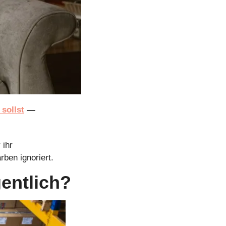
sollst
 — 
ihr 
ben ignoriert.
gentlich?