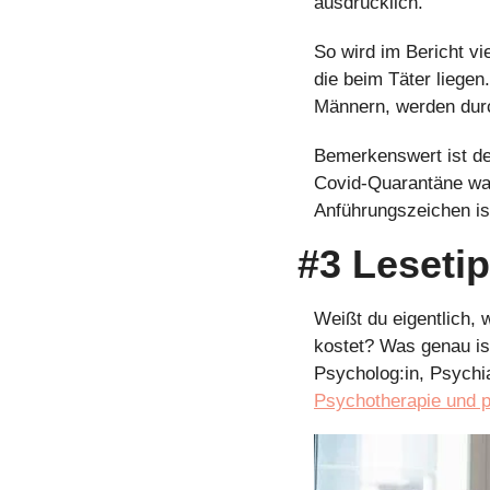
ausdrücklich.
So wird im Bericht vi
die beim Täter liege
Männern, werden durc
Bemerkenswert ist der
Covid-Quarantäne war.
Anführungszeichen is
#3 Leseti
Weißt du eigentlich, 
kostet? Was genau is
Psychotherapie und p