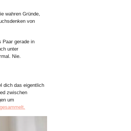
die wahren Gründe, 
ruchsdenken von 
s Paar gerade in 
ch unter 
rmal. Nie.
dich das eigentlich 
ied zwischen 
Psycholog:in, Psychiater:in und Psychotherapeut:in? Wir haben all wichtigen Fragen um 
 gesammelt.