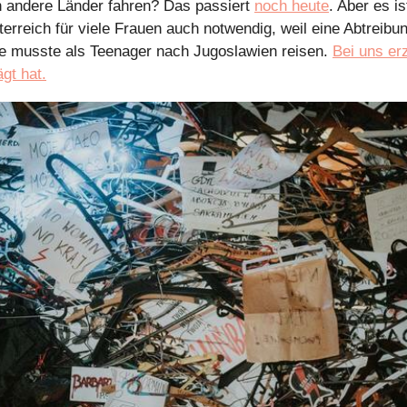
n andere Länder fahren? Das passiert 
noch heute
. Aber es is
terreich für viele Frauen auch notwendig, weil eine Abtreibun
ne musste als Teenager nach Jugoslawien reisen. 
Bei uns erz
gt hat.