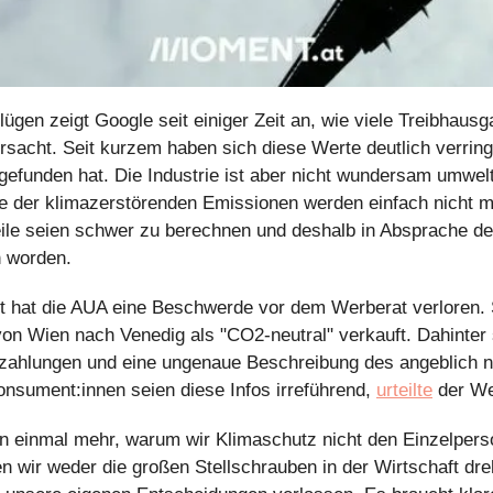
ügen zeigt Google seit einiger Zeit an, wie viele Treibhausga
sacht. Seit kurzem haben sich diese Werte deutlich verringer
gefunden hat. Die Industrie ist aber nicht wundersam umweltf
e der klimazerstörenden Emissionen werden einfach nicht me
ile seien schwer zu berechnen und deshalb in Absprache der 
 worden.
t hat die AUA eine Beschwerde vor dem Werberat verloren. Si
on Wien nach Venedig als "CO2-neutral" verkauft. Dahinter 
szahlungen und eine ungenaue Beschreibung des angeblich na
Konsument:innen seien diese Infos irreführend, 
urteilte
 der We
en einmal mehr, warum wir Klimaschutz nicht den Einzelper
n wir weder die großen Stellschrauben in der Wirtschaft dre