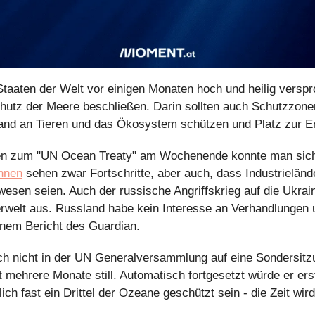
Staaten der Welt vor einigen Monaten hoch und heilig verspr
hutz der Meere beschließen. Darin sollten auch Schutzzone
and an Tieren und das Ökosystem schützen und Platz zur E
en zum "UN Ocean Treaty" am Wochenende konnte man sich 
nnen
 sehen zwar Fortschritte, aber auch, dass Industrieländ
sen seien. Auch der russische Angriffskrieg auf die Ukraine
rwelt aus. Russland habe kein Interesse an Verhandlungen
einem Bericht des Guardian.
ich nicht in der UN Generalversammlung auf eine Sondersitzu
zt mehrere Monate still. Automatisch fortgesetzt würde er ers
tlich fast ein Drittel der Ozeane geschützt sein - die Zeit w