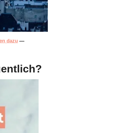
ten dazu
 — 
gentlich?