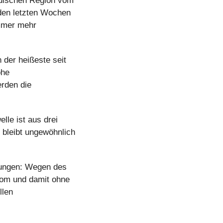
ndischen Region vom 
den letzten Wochen 
mmer mehr 
der heißeste seit 
he 
rden die 
le ist aus drei 
 bleibt ungewöhnlich 
kungen: Wegen des 
om und damit ohne 
len 