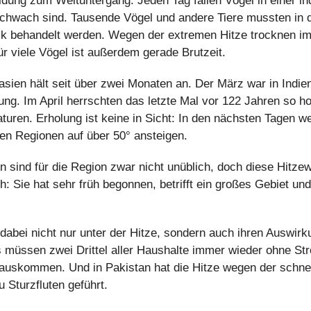
ldung zum Weltuntergang: Jeden Tag fallen Vögel in einer i
schwach sind. Tausende Vögel und andere Tiere mussten in 
linik behandelt werden. Wegen der extremen Hitze trocknen i
r viele Vögel ist außerdem gerade Brutzeit. 
asien hält seit über zwei Monaten an. Der März war in Indien 
ng. Im April herrschten das letzte Mal vor 122 Jahren so ho
uren. Erholung ist keine in Sicht: In den nächsten Tagen we
gen Regionen auf über 50° ansteigen.
sind für die Region zwar nicht unüblich, doch diese Hitzewel
 Sie hat sehr früh begonnen, betrifft ein großes Gebiet und
dabei nicht nur unter der Hitze, sondern auch ihren Auswir
 müssen zwei Drittel aller Haushalte immer wieder ohne Str
uskommen. Und in Pakistan hat die Hitze wegen der schnel
 Sturzfluten geführt.