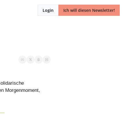
Login
Ich will diesen Newsletter!
olidarische 
en Morgenmoment, 