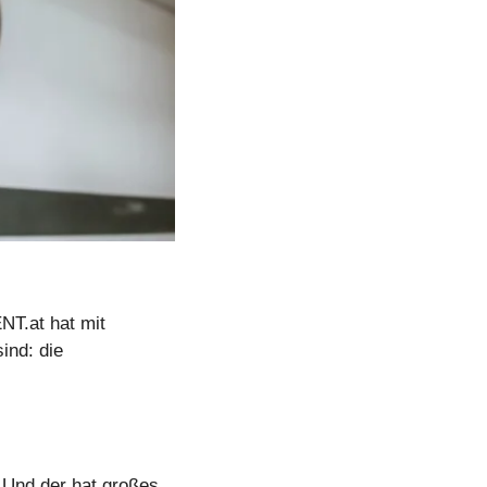
T.at hat mit 
nd: die 
Und der hat großes 