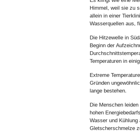
Es klingt wie eine Me
Himmel, weil sie zu 
allein in einer Tierk
Wasserquellen aus, fü
Die Hitzewelle in Süd
Beginn der Aufzeichnu
Durchschnittstemperat
Temperaturen in eini
Extreme Temperaturen 
Gründen ungewöhnlich:
lange bestehen.
Die Menschen leiden 
hohen Energiebedarfs
Wasser und Kühlung a
Gletscherschmelze zu