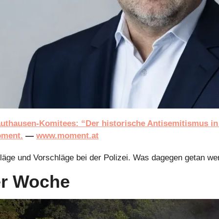
uthausen-Komitees: “Der historische Antisemitismus in Ö
oment.
 — 
www.moment.at
läge und Vorschläge bei der Polizei. Was dagegen getan wer
der Woche