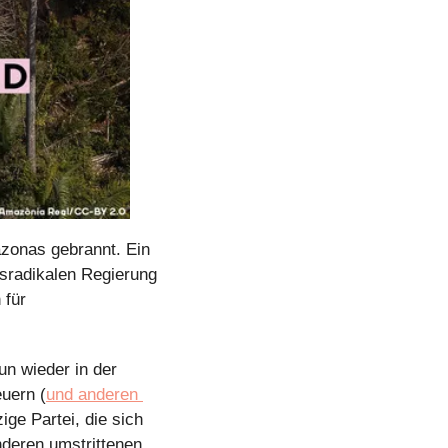
 allein im August 2020 im Amazonas gebrannt. Ein 
sradikalen Regierung 
für 
n wieder in der 
euern (
und anderen 
ge Partei, die sich 
eren umstrittenen 