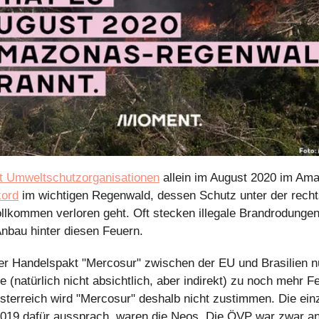
ut Umweltschutzorganisationen
kord
 im wichtigen Regenwald, dessen Schutz unter der recht
llkommen verloren geht. Oft stecken illegale Brandrodungen 
Anbau hinter diesen Feuern.
er Handelspakt "Mercosur" zwischen der EU und Brasilien nu
e (natürlich nicht absichtlich, aber indirekt) zu noch mehr F
Österreich wird "Mercosur" deshalb nicht zustimmen. Die einzi
19 dafür aussprach, waren die Neos. Die ÖVP war zwar and