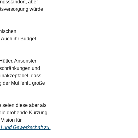
gsstandort, aber 
itsversorgung würde 
hischen 
 Auch ihr Budget 
ütter. Ansonsten 
eschränkungen und 
inakzeptabel, dass 
der Mut fehlt, große 
 seien diese aber als 
 die drohende Kürzung. 
ision für 
 und Gewerkschaft zu 