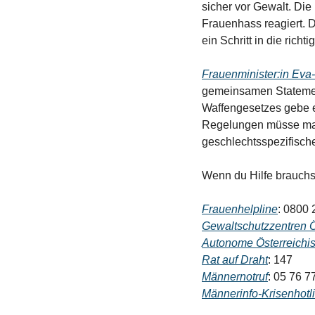
sicher vor Gewalt. Die
Frauenhass reagiert. D
ein Schritt in die rich
Frauenminister:in Eva-
gemeinsamen Statemen
Waffengesetzes gebe es
Regelungen müsse man w
geschlechtsspezifische
Wenn du Hilfe brauchst
Frauenhelpline
: 0800 
Gewaltschutzzentren Ö
Autonome Österreichi
Rat auf Draht
: 147
Männernotruf
: 05 76 7
Männerinfo-Krisenhotl