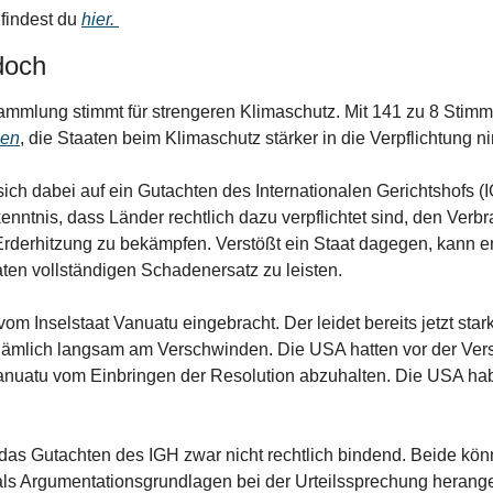
findest du 
hier. 
doch
mlung stimmt für strengeren Klimaschutz. Mit 141 zu 8 Stim
men
, die Staaten beim Klimaschutz stärker in die Verpflichtung n
ch dabei auf ein Gutachten des Internationalen Gerichtshofs (I
enntnis, dass Länder rechtlich dazu verpflichtet sind, den Verbr
Erderhitzung zu bekämpfen. Verstößt ein Staat dagegen, kann er 
ten vollständigen Schadenersatz zu leisten.
om Inselstaat Vanuatu eingebracht. Der leidet bereits jetzt sta
st nämlich langsam am Verschwinden. Die USA hatten vor der Ve
Vanuatu vom Einbringen der Resolution abzuhalten. Die USA ha
 das Gutachten des IGH zwar nicht rechtlich bindend. Beide könn
als Argumentationsgrundlagen bei der Urteilssprechung heran