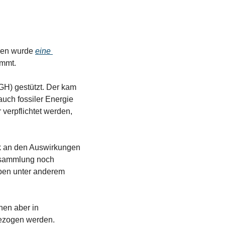
men wurde 
eine 
immt. 
GH) gestützt. Der kam 
auch fossiler Energie 
verpflichtet werden, 
rk an den Auswirkungen 
rsammlung noch 
ben unter anderem 
en aber in 
gezogen werden. 