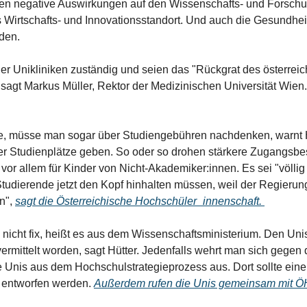
en negative Auswirkungen auf den Wissenschafts- und Forschun
s Wirtschafts- und Innovationsstandort. Und auch die Gesundhe
den. 
ier Unikliniken zuständig und seien das "Rückgrat des österreic
agt Markus Müller, Rektor der Medizinischen Universität Wien.
, müsse man sogar über Studiengebühren nachdenken, warnt H
r Studienplätze geben. So oder so drohen stärkere Zugangsb
vor allem für Kinder von Nicht-Akademiker:innen. Es sei "völlig 
dierende jetzt den Kopf hinhalten müssen, weil der Regierung 
", 
sagt die Österreichische Hochschüler_innenschaft. 
nicht fix, heißt es aus dem Wissenschaftsministerium. Den Unis
ermittelt worden, sagt Hütter. Jedenfalls wehrt man sich gegen
e Unis aus dem Hochschulstrategieprozess aus. Dort sollte eine V
entworfen werden. 
Außerdem rufen die Unis gemeinsam mit ÖH