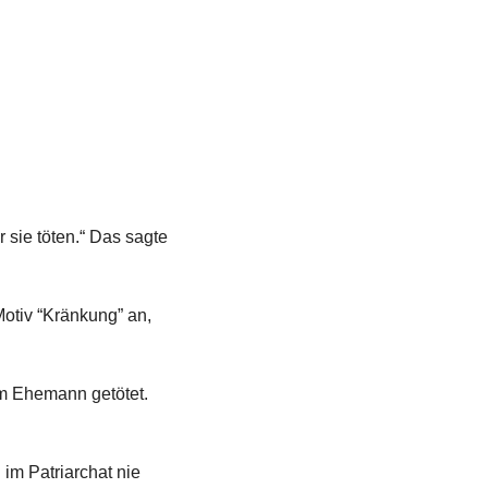
ie töten.“ Das sagte 
otiv “Kränkung” an, 
m Ehemann getötet. 
m Patriarchat nie 