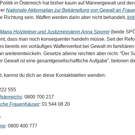
 Politik in Österreich hat bisher kaum auf Männergewalt und den
er 
Nationale Aktionsplan zur Bekämpfung von Gewalt an Fra
tige Richtung sein. Waffen werden darin aber nicht behandelt, 
kri
Maria Holzleitner und Justizministerin Anna Sporrer
 (beide SPÖ
t, dass man noch konsequenter handeln müsse. Seit der Refo
 bereits ein vorläufiges Waffenverbot bei Gewalt im familiären
eiterentwickeln. Gesetze alleine reichten aber nicht. “Der Sc
r Gewalt ist eine gesamtgesellschaftliche Aufgabe”, betonen die
, kannst du dich an diese Kontaktstellen wenden:
222 555
sterreichs
: 0800 700 217
sche Frauenhäuser
: 01 544 08 20
7
ine
: 0800 400 777