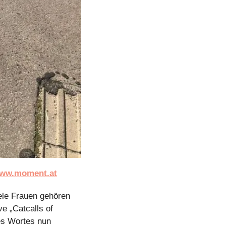
ww.moment.at
ele Frauen gehören 
e „Catcalls of 
es Wortes nun 