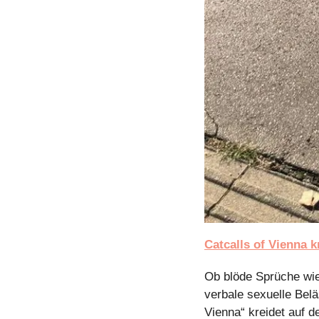
Catcalls of Vienna k
Ob blöde Sprüche wie 
verbale sexuelle Beläs
Vienna“ kreidet auf d