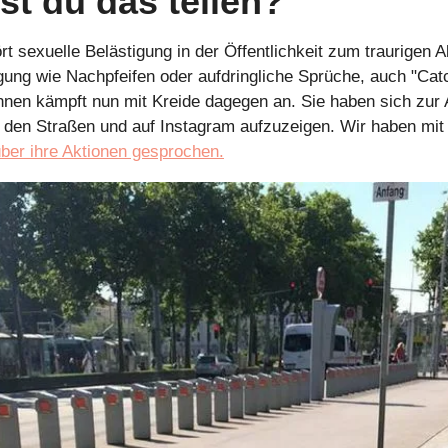
st du das teilen?
t sexuelle Belästigung in der Öffentlichkeit zum traurigen All
gung wie Nachpfeifen oder aufdringliche Sprüche, auch "Catc
innen kämpft nun mit Kreide dagegen an. Sie haben sich zur 
über ihre Aktionen gesprochen.