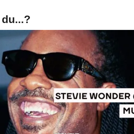
du...?