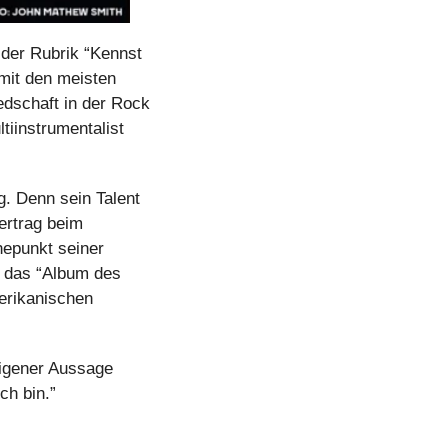
 der Rubrik “Kennst 
mit den meisten 
schaft in der Rock 
iinstrumentalist 
. Denn sein Talent 
ertrag beim 
epunkt seiner 
 das “Album des 
rikanischen 
eigener Aussage 
ch bin.”