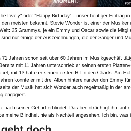
 she lovely” oder “Happy Birthday” - unser heutiger Eintrag in
 den meisten bekannt. Stevie Wonder ist einer der Musiker 
elt: 25 Grammys, je ein Emmy und Oscar sowie die Mitglied
 sind nur einige der Auszeichnungen, die der Sänger und Mult
 71 Jahren schon seit über 60 Jahren im Musikgeschäft tätig
Bereits mit 11 Jahren unterschrieb er seinen ersten Plattenv
l, mit 13 hatte er seinen ersten Hit in den Charts. Am Höh
Jahren konnte er mit drei Alben hintereinander den Emmy für
seits der Musik hat sich Wonder auch regelmäßig in der ame
g engagiert.
z nach seiner Geburt erblindet. Das beeinträchtigt ihn laut 
e meine Blindheit nie als Nachteil angesehen. Ich bin, was i
 geht doch