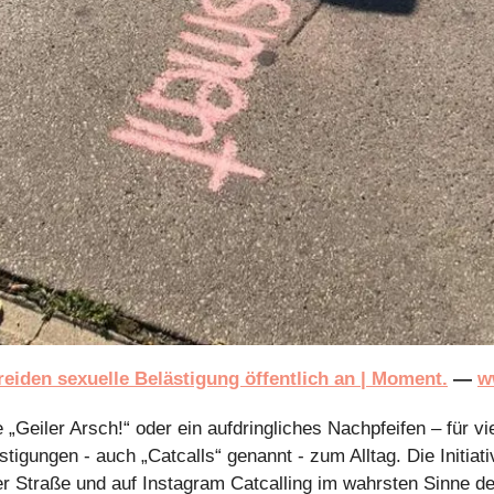
reiden sexuelle Belästigung öffentlich an | Moment.
 — 
w
„Geiler Arsch!“ oder ein aufdringliches Nachpfeifen – für vi
tigungen - auch „Catcalls“ genannt - zum Alltag. Die Initiativ
er Straße und auf Instagram Catcalling im wahrsten Sinne d