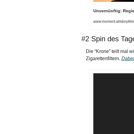
Unvernünftig: Regie
www.moment.at/story/kl
#2 Spin des Tag
Die “Krone” teilt mal 
Zigarettenfiltern. 
Dabei 