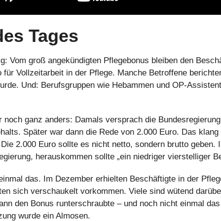
des Tages
sig: Vom groß angekündigten Pflegebonus bleiben den Beschäf
 für Vollzeitarbeit in der Pflege. Manche Betroffene berichte
urde. Und: Berufsgruppen wie Hebammen und OP-Assistent:i
r noch ganz anders: Damals versprach die Bundesregierung 
alts. Später war dann die Rede von 2.000 Euro. Das klang n
Die 2.000 Euro sollte es nicht netto, sondern brutto geben.
gierung, herauskommen sollte „ein niedriger vierstelliger Be
 einmal das. Im Dezember erhielten Beschäftigte in der Pfle
en sich verschaukelt vorkommen. Viele sind wütend darüber
dann den Bonus runterschraubte – und noch nicht einmal das h
zung wurde ein Almosen.