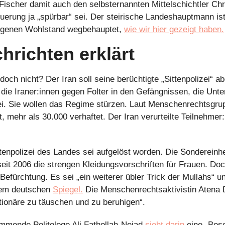
 Fischer damit auch den selbsternannten Mittelschichtler Chr
euerung ja „spürbar“ sei. Der steirische Landeshauptmann ist 
eigenen Wohlstand wegbehauptet, 
wie wir hier gezeigt haben.
hrichten erklärt
och nicht? Der Iran soll seine berüchtigte „Sittenpolizei“ ab
die Iraner:innen gegen Folter in den Gefängnissen, die Unte
zei. Sie wollen das Regime stürzen. Laut Menschenrechtsgru
t, mehr als 30.000 verhaftet. Der Iran verurteilte Teilnehmer:
ittenpolizei des Landes sei aufgelöst worden. Die Sondereinhe
it 2006 die strengen Kleidungsvorschriften für Frauen. Doc
 Befürchtung. Es sei „ein weiterer übler Trick der Mullahs“ un
dem deutschen 
Spiegel.
 Die Menschenrechtsaktivistin Atena
tionäre zu täuschen und zu beruhigen“.
mmende Politologe Ali Fathollah-Nejad 
sieht darin
 eine „Bes