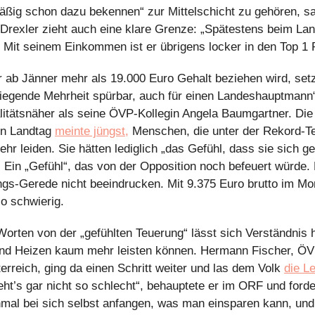
 Drexler zieht auch eine klare Grenze: „Spätestens beim La
.“ Mit seinem Einkommen ist er übrigens locker in den Top 1
 ab Jänner mehr als 19.000 Euro Gehalt beziehen wird, setzt
wiegende Mehrheit spürbar, auch für einen Landeshauptmann“,
alitätsnäher als seine ÖVP-Kollegin Angela Baumgartner. Die
en Landtag 
meinte jüngst,
 Menschen, die unter der Rekord-Te
ehr leiden. Sie hätten lediglich „das Gefühl, dass sie sich g
 Ein „Gefühl“, das von der Opposition noch befeuert würde. 
gs-Gerede nicht beeindrucken. Mit 9.375 Euro brutto im Mona
so schwierig.
orten von der „gefühlten Teuerung“ lässt sich Verständnis he
 und Heizen kaum mehr leisten können. Hermann Fischer, ÖV
terreich, ging da einen Schritt weiter und las dem Volk 
die Le
ht’s gar nicht so schlecht“, behauptete er im ORF und forder
inmal bei sich selbst anfangen, was man einsparen kann, und