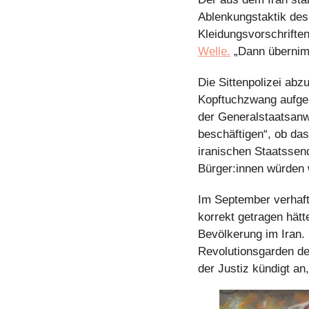
Ablenkungstaktik des 
Kleidungsvorschriften
Welle.
 „Dann übernim
Die Sittenpolizei abz
Kopftuchzwang aufgeh
der Generalstaatsanwa
beschäftigen“, ob da
iranischen Staatssend
Bürger:innen würden 
Im September verhaftet
korrekt getragen hätt
Bevölkerung im Iran. 
Revolutionsgarden de
der Justiz kündigt an