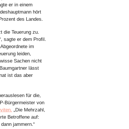
würde sich „gefühlsmäßig schon dazu bekennen“ zur Mittelschicht zu gehören, sagte er in einem 
ndeshauptmann hört 
 Prozent des Landes.
 die Teuerung zu. 
 sagte er dem Profil. 
 Abgeordnete im 
uerung leiden, 
ewisse Sachen nicht 
Baumgartner lässt 
t ist das aber 
rauslesen für die, 
P-Bürgermeister von 
viten.
 „Die Mehrzahl, 
te Betroffene auf: 
 dann jammern.“ 