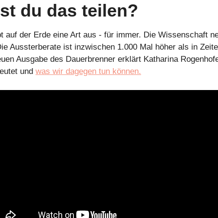
st du das teilen?
bt auf der Erde eine Art aus - für immer. Die Wissenschaft ne
 Aussterberate ist inzwischen 1.000 Mal höher als in Zeiten
euen Ausgabe des Dauerbrenner erklärt Katharina Rogenhofer
eutet und 
was wir dagegen tun können.