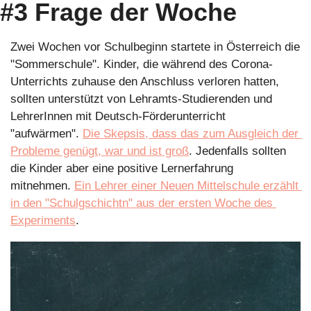
#3 Frage der Woche
Zwei Wochen vor Schulbeginn startete in Österreich die 
"Sommerschule". Kinder, die während des Corona-
Unterrichts zuhause den Anschluss verloren hatten, 
sollten unterstützt von Lehramts-Studierenden und 
LehrerInnen mit Deutsch-Förderunterricht 
"aufwärmen". 
Die Skepsis, dass das zum Ausgleich der 
Probleme genügt, war und ist groß
. Jedenfalls sollten 
die Kinder aber eine positive Lernerfahrung 
mitnehmen. 
Ein Lehrer einer Neuen Mittelschule erzählt 
in den "Schulgschichtn" aus der ersten Woche des 
Experiments
.