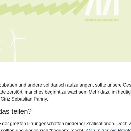
bauen und andere solidarisch aufzufangen, sollte unsere Ges
ade zerstört, manches beginnt zu wachsen. Mehr dazu im heut
 Ginz Sebastian Panny.
as teilen?
ne der größten Errungenschaften moderner Zivilisationen. Doch w
 sollten und wer es sich “bequem” macht. 
Warum das ein Problem 