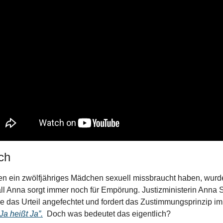
ch
en ein zwölfjähriges Mädchen sexuell missbraucht haben, wurde
ll Anna sorgt immer noch für Empörung. Justizministerin Anna S
 das Urteil angefechtet und fordert das Zustimmungsprinzip im S
Ja heißt Ja”.
  Doch was bedeutet das eigentlich?