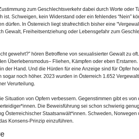
Zustimmung zum Geschlechtsverkehr dabei durch Worte oder Tat
h ist. Schweigen, kein Widerstand oder ein fehlendes “Nein” kö
n dürfen. In Österreich liegt strafrechtlich bisher eine “Vergewal
h Gewalt, Freiheitsentziehung oder Lebensgefahr zum Geschle
cht gewehrt?” hören Betroffene von sexualisierter Gewalt zu oft.
n den Überlebensmodus– Fliehen, Kämpfen oder eben Erstarren. 
 in der Hand. Und die Hürden für eine Anzeige sind für Opfer hoch
rn sogar noch höher. 2023 wurden in Österreich 1.652 Vergewalt
ner Verurteilung.
 die Situation von Opfern verbessern. Gegenstimmen gibt es von 
verteidiger*innen. Die Beweisführung sei schon schwierig genug
ng Österreichischer Staatsanwält*innen. Schweden, Norwegen 
 das Konsens-Prinzip einzuführen. 
ve