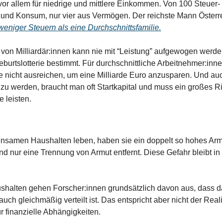
vor allem für niedrige und mittlere Einkommen. Von 100 Steuer
und Konsum, nur vier aus Vermögen. Der reichste Mann Österrei
weniger Steuern als eine Durchschnittsfamilie.
on Milliardär:innen kann nie mit “Leistung” aufgewogen werden. 
eburtslotterie bestimmt. Für durchschnittliche Arbeitnehmer:inn
 nicht ausreichen, um eine Milliarde Euro anzusparen. Und auc
u werden, braucht man oft Startkapital und muss ein großes Ris
 leisten. 
samen Haushalten leben, haben sie ein doppelt so hohes Armut
 nur eine Trennung von Armut entfernt. Diese Gefahr bleibt in 
alten gehen Forscher:innen grundsätzlich davon aus, dass da
 gleichmäßig verteilt ist. Das entspricht aber nicht der Realität
r finanzielle Abhängigkeiten.