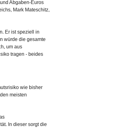
- und Abgaben-Euros 
chs, Mark Mateschitz, 
Er ist speziell in 
en würde die gesamte 
h, um aus 
iko tragen - beides 
srisiko wie bisher 
den meisten 
s 
. In dieser sorgt die 