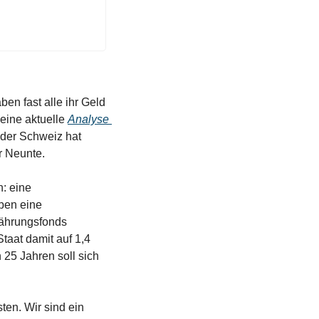
ben fast alle ihr Geld 
ine aktuelle 
Analyse 
 der Schweiz hat 
r Neunte.  
Es gäbe ein Mittel, um diesen Wert zu senken und gleichzeitig das Budget zu entlasten: eine 
ben eine 
ährungsfonds 
taat damit auf 1,4 
25 Jahren soll sich 
ten. Wir sind ein 