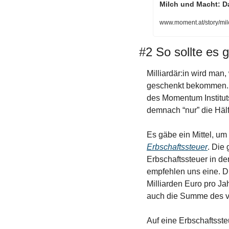
Milch und Macht: D
www.moment.at/story/mi
#2 So sollte es 
Milliardär:in wird man, 
geschenkt bekommen. 8
des Momentum Instituts
demnach “nur” die Hälft
Erbschaftssteuer
. Die
Erbschaftssteuer in d
empfehlen uns eine. Dis
Milliarden Euro pro Ja
auch die Summe des ve
Auf eine Erbschaftssteu