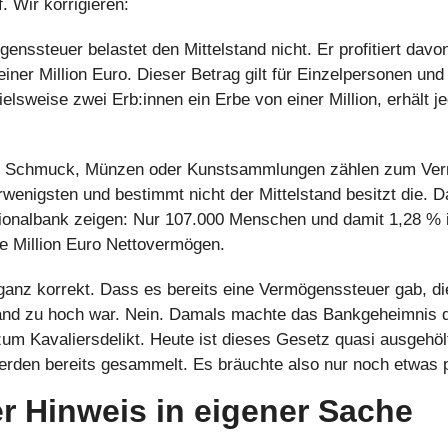
ff. Wir korrigieren: 
enssteuer belastet den Mittelstand nicht. Er profitiert davon
iner Million Euro. Dieser Betrag gilt für Einzelpersonen und 
ielsweise zwei Erb:innen ein Erbe von einer Million, erhält j
 Schmuck, Münzen oder Kunstsammlungen zählen zum Verm
rwenigsten und bestimmt nicht der Mittelstand besitzt die. Da
ionalbank zeigen: Nur 107.000 Menschen und damit 1,28 % i
e Million Euro Nettovermögen. 
ganz korrekt. Dass es bereits eine Vermögenssteuer gab, die
and zu hoch war. Nein. Damals machte das Bankgeheimnis d
um Kavaliersdelikt. Heute ist dieses Gesetz quasi ausgehölt
rden bereits gesammelt. Es bräuchte also nur noch etwas po
r Hinweis in eigener Sache