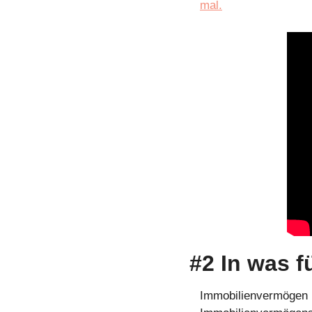
mal.
#2 In was f
Immobilienvermögen is