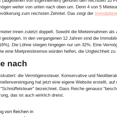
(abgesehen von Eigenheimen) gehören den reichsten 10 Pr
rmögen weiter von unten nach oben um. Denn 4 von 5 Mieteu
evölkerung zum reichsten Zehntel. Das zeigt der 
Immobilienr
rmieter:innen zuletzt doppelt. Sowohl die Mieteinnahmen als a
 gestiegen. In den vergangenen 12 Jahren sind die Immobili
16%). Die Löhne stiegen hingegen nur um 32%. Eine Vermög
ie eine Mietpreisbremse würden helfen, die Ungleichheit zu
he nach
diskutiert: die Vermögenssteuer. Konservative und Neoliberal
riellenvereinigung hat jetzt eine eigene Website erstellt, auf d
"Schnüffelsteuer” bezeichnet. Dass Reiche genauso “beschnü
ung, das ist auch wirklich dreist. 
g von Reichen in 