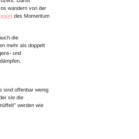
ozent. Damit 
ros wandern von der 
eport 
des Momentum 
uch die 
en mehr als doppelt 
ens- und 
 dämpfen.
e sind offenbar wenig 
er sie die 
ffelt” werden wie 