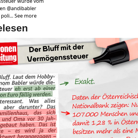
steuer wurde vom 
en @andibabler 
 poli... See more
elesen