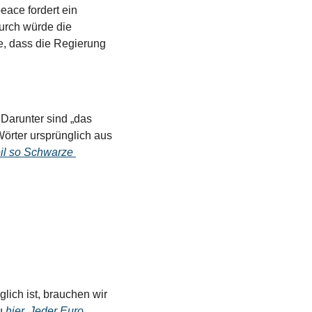
ace fordert ein 
rch würde die 
, dass die Regierung 
Darunter sind „das 
Wörter ursprünglich aus 
il so Schwarze 
ich ist, brauchen wir 
u 
hier. Jeder Euro 