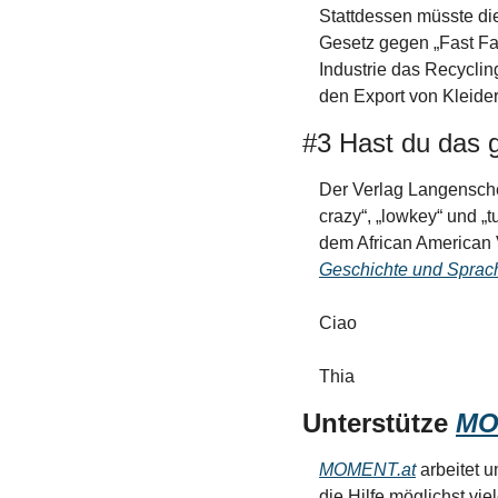
Stattdessen müsste die
Gesetz gegen 
„
Fast Fa
Industrie das Recyclin
den Export von Kleide
#3 Hast du das
Der Verlag Langenschei
crazy“, „lowkey“ und „t
dem African American 
Geschichte und Sprac
Ciao
Thia 
Unterstütze 
MO
MOMENT.at
 arbeitet 
die Hilfe möglichst vie