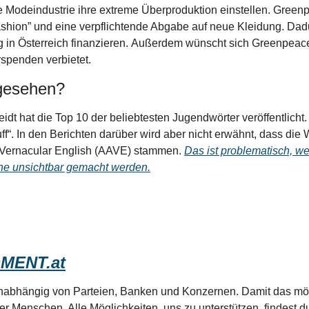
 Modeindustrie ihre extreme Überproduktion einstellen. Greenpe
shion” und eine verpflichtende Abgabe auf neue Kleidung. Dadu
g in Österreich finanzieren. Außerdem wünscht sich Greenpeace
rspenden verbietet.
 gesehen?
dt hat die Top 10 der beliebtesten Jugendwörter veröffentlicht. 
uff“. In den Berichten darüber wird aber nicht erwähnt, dass die 
Vernacular English (AAVE) stammen. 
Das ist problematisch, we
he unsichtbar gemacht werden.
MENT.at
unabhängig von Parteien, Banken und Konzernen. Damit das mögl
ler Menschen. Alle Möglichkeiten, uns zu unterstützen, findest d