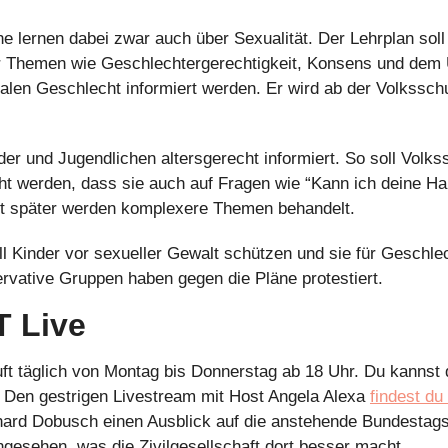
e lernen dabei zwar auch über Sexualität. Der Lehrplan soll 
r Themen wie Geschlechtergerechtigkeit, Konsens und dem 
alen Geschlecht informiert werden. Er wird ab der Volksschu
er und Jugendlichen altersgerecht informiert. So soll Volkss
ht werden, dass sie auch auf Fragen wie “Kann ich deine Han
st später werden komplexere Themen behandelt.
l Kinder vor sexueller Gewalt schützen und sie für Geschlec
ervative Gruppen haben gegen die Pläne protestiert.
 Live
ft täglich von Montag bis Donnerstag ab 18 Uhr. Du kannst 
 Den gestrigen Livestream mit Host Angela Alexa 
findest du 
rd Dobusch einen Ausblick auf die anstehende Bundestagsw
gesehen, was die Zivilgesellschaft dort besser macht,