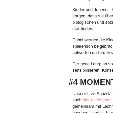
Kinder und Jugendlich
sorgen, dass sie übe
biologischen und sozi
stattfinden.
Dabei werden die Kind
spielerisch beigebrac
antworten dürfen. Er
Der neue Lehrplan sol
sensibilisieren. Kons
#4 MOMENT
Unsere Live-Show läu
auch 
hier nachsehen.
gemeinsam mit Leonha
gegeben - und sich an