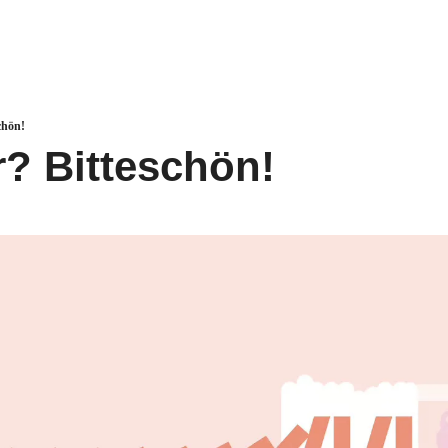
hön!
r? Bitteschön!