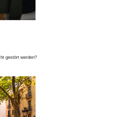
Kürzer arbeiten, gleich viel Geld bekommen und von Chef:innen in der Freizeit nicht gestört werden? 