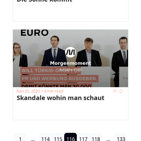
Nov 25, 2020
4 min read
•
Skandale wohin man schaut
1
...
114
115
116
117
118
...
133