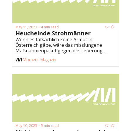
May 11, 2023
4 min read
•
Heuchelnde Strohmänner
Wenn es tatsächlich keine Armut in 
Österreich gäbe, wäre das misslungene 
Maßnahmenpaket gegen die Teuerung 
weniger tragisch. Wenn das Wörtchen "wenn" 
Moment Magazin
nicht wär. 
May 10, 2023
5 min read
•