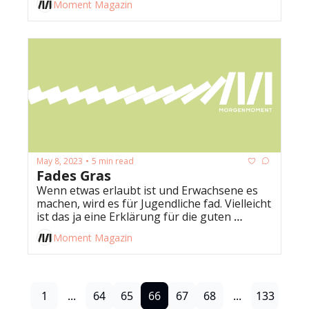
Moment Magazin
May 8, 2023
5 min read
•
Fades Gras
Wenn etwas erlaubt ist und Erwachsene es 
machen, wird es für Jugendliche fad. Vielleicht 
ist das ja eine Erklärung für die guten 
Nachrichten im Morgenmoment. 
Moment Magazin
1
...
64
65
66
67
68
...
133