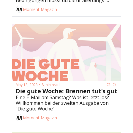
Bedingungen musst du dafür allerdings 
erfüllen. Dafür kriegst du auch noch eine 
Moment Magazin
blaue Einladung obendrauf
May 13, 2023
8 min read
•
Die gute Woche: Brennen tut's gut
Eine E-Mail am Samstag? Was ist jetzt los? 
Willkommen bei der zweiten Ausgabe von 
“Die gute Woche”.
Moment Magazin