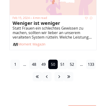
Feb 15, 2024
4 min read
•
Weniger ist weniger 
Statt Frauen ein schlechtes Gewissen zu 
machen, sollten wir lieber an unserem 
veralteten System rütteln. Welche Leistungen 
wie wenig wert sind, zeigt dir der heutige 
Moment Magazin
Morgenmoment. 
1
...
48
49
50
51
52
...
133